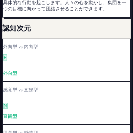
具体的な行動を起こします。人々の心を動かし、集団を一
つの目標に向かって団結させることができます。
認知次元
外向型
vs
内向型
E
I
外向型
感覚型
vs
直観型
S
N
直観型
思考型
vs
感情型