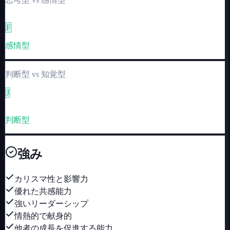
T
F
感情型
判断型
vs
知覚型
J
P
判断型
強み
カリスマ性と影響力
優れた共感能力
強いリーダーシップ
情熱的で献身的
他者の成長を促進する能力