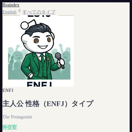
Braindex
English
すべてのタイプ
ENFJ
主人公
性格（
ENFJ
）タイプ
The Protagonist
外交官