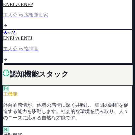
ENFJ
vs
ENFP
主人公
vs
広報運動家
🌟
vs
👔
ENFJ
vs
ENTJ
主人公
vs
指揮官
認知機能スタック
Fe
主機能
外向的感情が、他者の感情に深く共鳴し、集団の調和を促
進する能力を駆動します。社会的な環境を読み取り、人々
のニーズに応える自然な才能です。
Ni