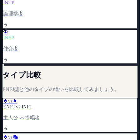
INTP
論理学者
🦋
INFP
仲介者
タイプ比較
ENFJ
型と他のタイプの違いを比較してみましょう。
🌟
vs
🌟
ENFJ
vs
INFJ
主人公
vs
提唱者
🌟
vs
🎭