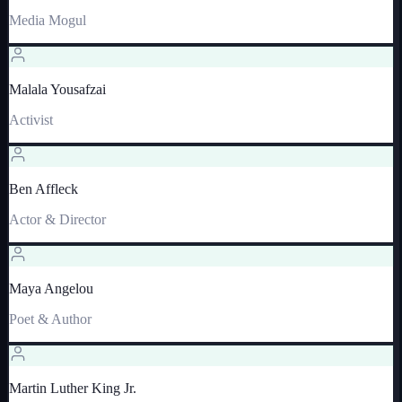
Media Mogul
Malala Yousafzai
Activist
Ben Affleck
Actor & Director
Maya Angelou
Poet & Author
Martin Luther King Jr.