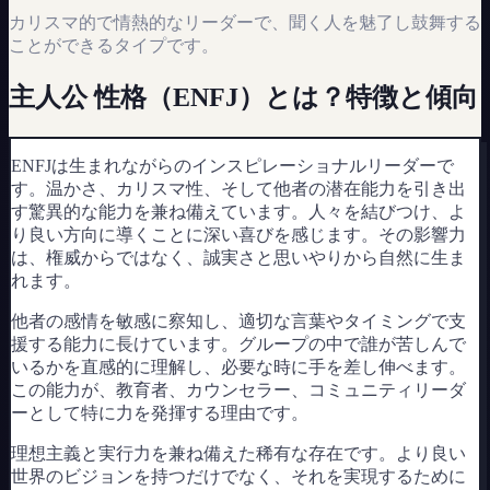
カリスマ的で情熱的なリーダーで、聞く人を魅了し鼓舞する
ことができるタイプです。
主人公
性格（
ENFJ
）とは？特徴と傾向
ENFJは生まれながらのインスピレーショナルリーダーで
す。温かさ、カリスマ性、そして他者の潜在能力を引き出
す驚異的な能力を兼ね備えています。人々を結びつけ、よ
り良い方向に導くことに深い喜びを感じます。その影響力
は、権威からではなく、誠実さと思いやりから自然に生ま
れます。
他者の感情を敏感に察知し、適切な言葉やタイミングで支
援する能力に長けています。グループの中で誰が苦しんで
いるかを直感的に理解し、必要な時に手を差し伸べます。
この能力が、教育者、カウンセラー、コミュニティリーダ
ーとして特に力を発揮する理由です。
理想主義と実行力を兼ね備えた稀有な存在です。より良い
世界のビジョンを持つだけでなく、それを実現するために