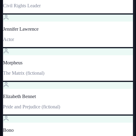
Civil Rights Leader
Jennifer Lawrence
Actor
Morpheus
The Matrix (fictional)
Elizabeth Bennet
Pride and Prejudice (fictional)
Bono