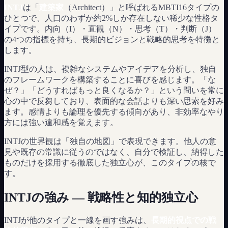
INTJ
は「
建築家
（Architect）」と呼ばれるMBTI16タイプの
ひとつで、人口のわずか約2%しか存在しない稀少な性格タ
イプです。内向（I）・直観（N）・思考（T）・判断（J）
の4つの指標を持ち、長期的ビジョンと戦略的思考を特徴と
します。
INTJ型の人は、複雑なシステムやアイデアを分析し、独自
のフレームワークを構築することに喜びを感じます。「な
ぜ？」「どうすればもっと良くなるか？」という問いを常に
心の中で反芻しており、表面的な会話よりも深い思索を好み
ます。感情よりも論理を優先する傾向があり、非効率なやり
方には強い違和感を覚えます。
INTJの世界観は「独自の地図」で表現できます。他人の意
見や既存の常識に従うのではなく、自分で検証し、納得した
ものだけを採用する徹底した独立心が、このタイプの核で
す。
INTJの強み — 戦略性と知的独立心
INTJが他のタイプと一線を画す強みは、
長期的視点での戦