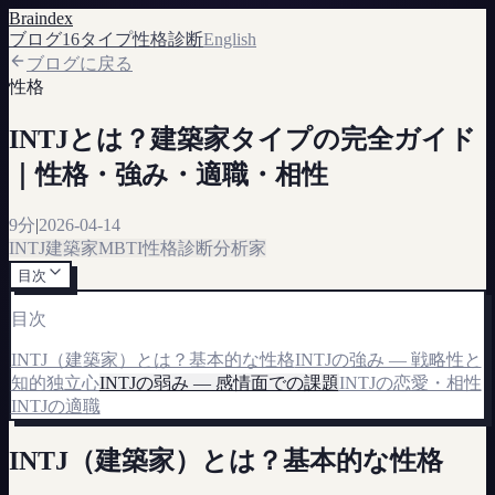
Braindex
ブログ
16タイプ
性格診断
English
ブログに戻る
性格
INTJとは？建築家タイプの完全ガイド
｜性格・強み・適職・相性
9分
|
2026-04-14
INTJ
建築家
MBTI
性格診断
分析家
目次
目次
INTJ（建築家）とは？基本的な性格
INTJの強み — 戦略性と
知的独立心
INTJの弱み — 感情面での課題
INTJの恋愛・相性
INTJの適職
INTJ（建築家）とは？基本的な性格