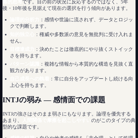
略的思考
です。目の前の状況に反応するのではなく、5年
後・10年後を見据えて現在の選択を行う傾向があります。
論理的分析力
：感情や世論に流されず、データとロジッ
クで判断します。
知的独立心
：権威や多数派の意見を無批判に受け入れま
せん。
目標達成力
：決めたことは徹底的にやり抜くストイック
さを持ちます。
パターン認識
：複雑な情報から本質的な構造を見抜く直
観力があります。
自己成長への執着
：常に自分をアップデートし続ける向
上心を持ちます。
INTJの弱み — 感情面での課題
INTJの強さはそのまま弱さにもなります。論理を優先する
あまり、
人間関係で摩擦を起こしやすい
のがこのタイプの典
型的な課題です。