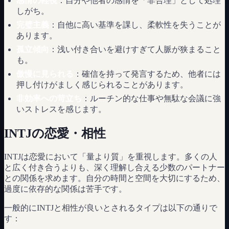
感情の軽視
：自分や他者の感情を「非合理」として処理
しがち。
完璧主義
：自他に高い基準を課し、柔軟性を失うことが
あります。
孤立傾向
：浅い付き合いを避けすぎて人脈が狭まること
も。
傲慢に見られる
：確信を持って発言するため、他者には
押し付けがましく感じられることがあります。
非効率への苛立ち
：ルーチン的な仕事や無駄な会議に強
いストレスを感じます。
INTJの恋愛・相性
INTJは恋愛において「量より質」を重視します。多くの人
と広く付き合うよりも、深く理解し合える少数のパートナー
との関係を求めます。自分の時間と空間を大切にするため、
過度に依存的な関係は苦手です。
一般的にINTJと相性が良いとされるタイプは以下の通りで
す：