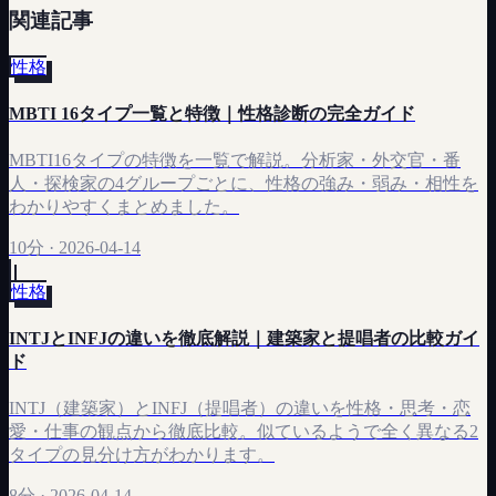
関連記事
性格
MBTI 16タイプ一覧と特徴｜性格診断の完全ガイド
MBTI16タイプの特徴を一覧で解説。分析家・外交官・番
人・探検家の4グループごとに、性格の強み・弱み・相性を
わかりやすくまとめました。
10分
·
2026-04-14
性格
INTJとINFJの違いを徹底解説｜建築家と提唱者の比較ガイ
ド
INTJ（建築家）とINFJ（提唱者）の違いを性格・思考・恋
愛・仕事の観点から徹底比較。似ているようで全く異なる2
タイプの見分け方がわかります。
8分
·
2026-04-14