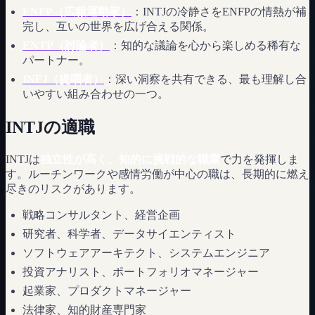
ENFP（広報運動家）
：INTJの冷静さをENFPの情熱が補
完し、互いの世界を広げ合える関係。
ENTP（討論者）
：知的な議論を心から楽しめる稀有な
パートナー。
INFJ（提唱者）
：深い洞察を共有できる、最も理解し合
いやすい組み合わせの一つ。
INTJの適職
INTJは
独立性が高く、知的に挑戦的な職業
で力を発揮しま
す。ルーチンワークや感情労働が中心の職は、長期的に燃え
尽きのリスクがあります。
戦略コンサルタント、経営企画
研究者、科学者、データサイエンティスト
ソフトウェアアーキテクト、システムエンジニア
投資アナリスト、ポートフォリオマネージャー
起業家、プロダクトマネージャー
法律家、知的財産専門家