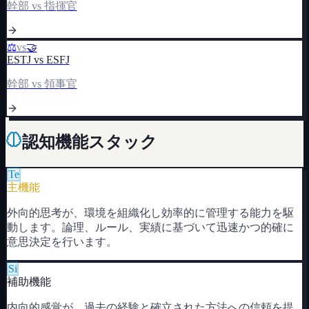
幹部
vs
指揮官
⚖️
vs
🤝
ESTJ
vs
ESFJ
幹部
vs
領事官
認知機能スタック
Te
主機能
外向的思考が、環境を組織化し効率的に管理する能力を駆
動します。論理、ルール、実績に基づいて迅速かつ的確に
意思決定を行います。
Si
補助機能
内向的感覚が、過去の経験と確立された方法への信頼を提