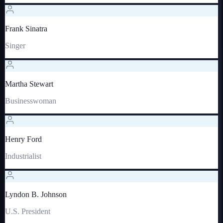
Frank Sinatra
Singer
Martha Stewart
Businesswoman
Henry Ford
Industrialist
Lyndon B. Johnson
U.S. President