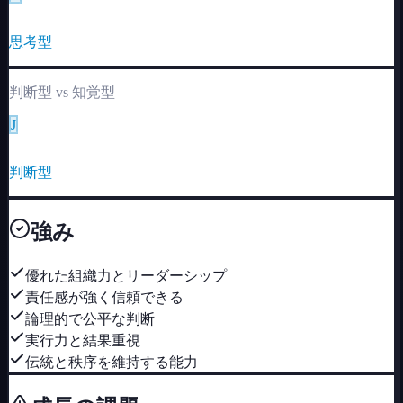
F
思考型
判断型
vs
知覚型
J
P
判断型
強み
優れた組織力とリーダーシップ
責任感が強く信頼できる
論理的で公平な判断
実行力と結果重視
伝統と秩序を維持する能力