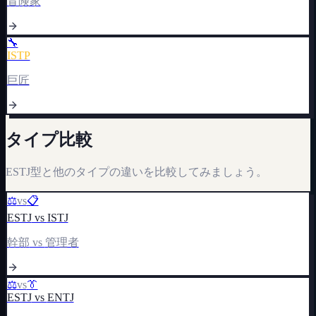
冒険家
🔧
ISTP
巨匠
タイプ比較
ESTJ
型と他のタイプの違いを比較してみましょう。
⚖️
vs
📋
ESTJ
vs
ISTJ
幹部
vs
管理者
⚖️
vs
👔
ESTJ
vs
ENTJ