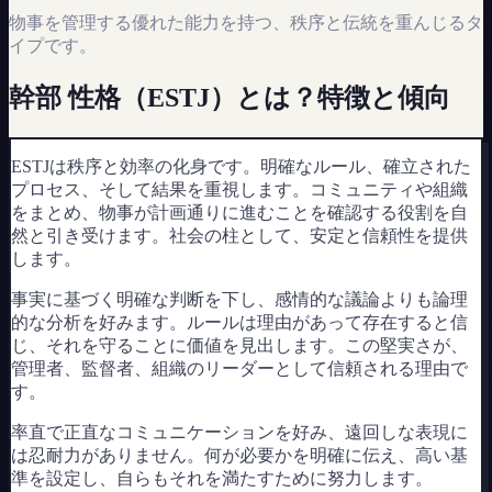
物事を管理する優れた能力を持つ、秩序と伝統を重んじるタ
イプです。
幹部
性格（
ESTJ
）とは？特徴と傾向
ESTJは秩序と効率の化身です。明確なルール、確立された
プロセス、そして結果を重視します。コミュニティや組織
をまとめ、物事が計画通りに進むことを確認する役割を自
然と引き受けます。社会の柱として、安定と信頼性を提供
します。
事実に基づく明確な判断を下し、感情的な議論よりも論理
的な分析を好みます。ルールは理由があって存在すると信
じ、それを守ることに価値を見出します。この堅実さが、
管理者、監督者、組織のリーダーとして信頼される理由で
す。
率直で正直なコミュニケーションを好み、遠回しな表現に
は忍耐力がありません。何が必要かを明確に伝え、高い基
準を設定し、自らもそれを満たすために努力します。