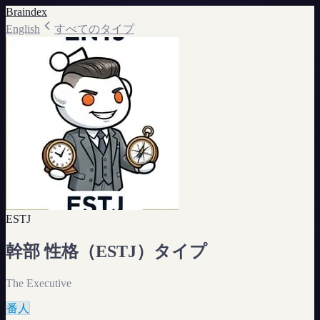
Braindex
English
すべてのタイプ
ESTJ
幹部
性格（
ESTJ
）タイプ
The Executive
番人