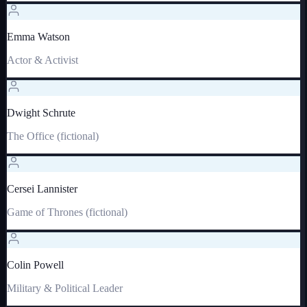
Emma Watson
Actor & Activist
Dwight Schrute
The Office (fictional)
Cersei Lannister
Game of Thrones (fictional)
Colin Powell
Military & Political Leader