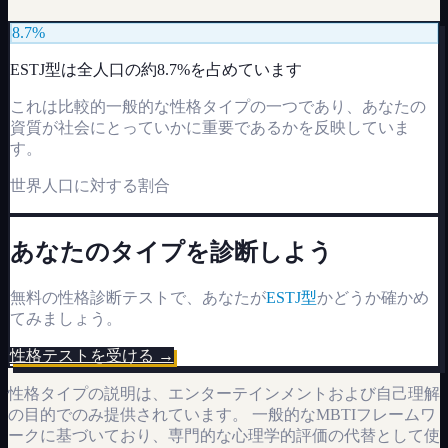
8.7%
ESTJ
型は全人口の約
8.7%
を占めています
これは比較的一般的な性格タイプの一つであり、あなたの
資質が社会にとっていかに重要であるかを反映していま
す。
世界人口に対する割合
あなたのタイプを診断しよう
無料の性格診断テストで、あなたが
ESTJ
型
かどうか確かめ
てみましょう。
性格テストを受ける →
性格タイプの説明は、エンターテインメントおよび自己理解
の目的でのみ提供されています。 一般的なMBTIフレームワ
ークに基づいており、専門的な心理学的評価の代替として使