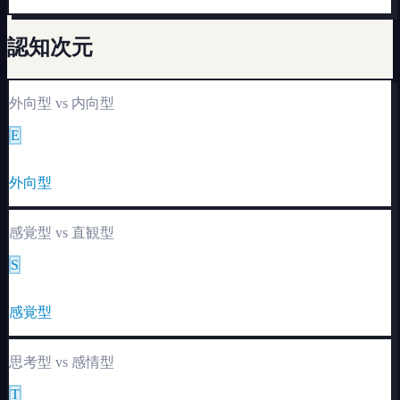
認知次元
外向型
vs
内向型
E
I
外向型
感覚型
vs
直観型
S
N
感覚型
思考型
vs
感情型
T